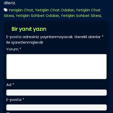
dileriz.
Yetişkin Chat
,
Yetişkin Chat Odaları
,
Yetişkin Chat
Sitesi
,
Yetişkin Sohbet Odaları
,
Yetişkin Sohbet Sitesi
,
Bir yanıt yazın
E-posta adresiniz yayınlanmayacak.
Gerekli alanlar
*
ile işaretlenmişlerdir
Yorum
*
Ad
*
E-posta
*