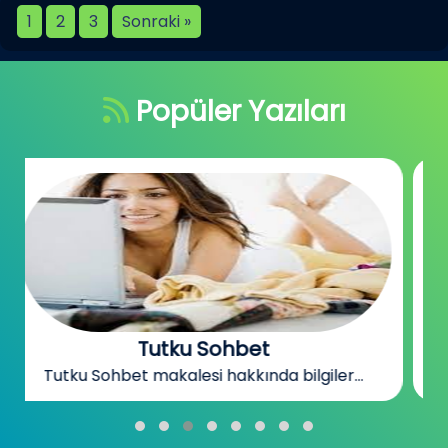
1
2
3
Sonraki »
Popüler Yazıları
Sohbet Odaları
Sohbet Odaları makalesi hakkında bilgiler...