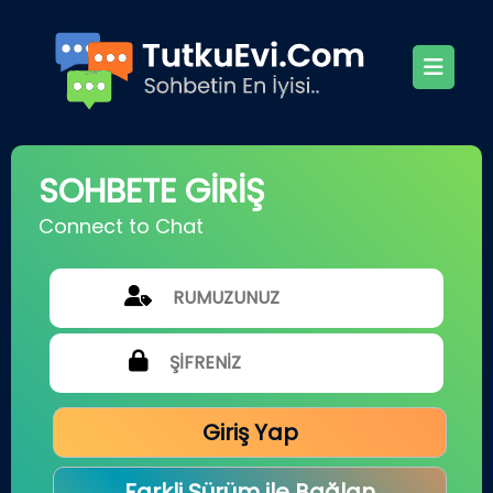
SOHBETE GİRİŞ
Connect to Chat
Giriş Yap
Farkli Sürüm ile Bağlan