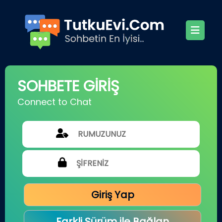
SOHBETE GİRİŞ
Connect to Chat
Giriş Yap
Farkli Sürüm ile Bağlan