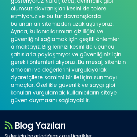
gösteriyoruz. Küfür, taciz, ayrımcılık gibi
olumsuz davranışları kesinlikle tolere
etmiyoruz ve bu tür davranışlarda
bulunanları sitemizden uzaklaştırıyoruz.
Ayrıca, kullanıcılarımızın gizliliğini ve
güvenliğini sağlamak için çeşitli önlemler
almaktayız. Bilgilerinizi kesinlikle üçüncü
şahıslarla paylaşmıyor ve güvenliğiniz için
gerekli önlemleri alıyoruz. Bu mesaj, sitenizin
amacını ve değerlerini vurgulayarak
ziyaretçilere samimi bir iletişim sunmayı
amaçlar. Özellikle güvenlik ve saygı gibi
konuları vurgulamak, kullanıcıların siteye
güven duymasını sağlayabilir.
Blog Yazıları
Sizler için hazırladığımız özel içerikler..