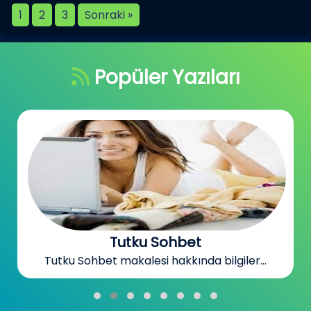
1
2
3
Sonraki »
Popüler Yazıları
Sohbet Odaları
Sohbet Odaları makalesi hakkında bilgiler...