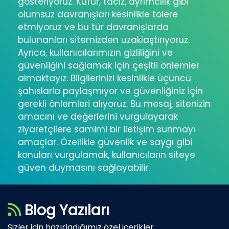
gösteriyoruz. Küfür, taciz, ayrımcılık gibi
olumsuz davranışları kesinlikle tolere
etmiyoruz ve bu tür davranışlarda
bulunanları sitemizden uzaklaştırıyoruz.
Ayrıca, kullanıcılarımızın gizliliğini ve
güvenliğini sağlamak için çeşitli önlemler
almaktayız. Bilgilerinizi kesinlikle üçüncü
şahıslarla paylaşmıyor ve güvenliğiniz için
gerekli önlemleri alıyoruz. Bu mesaj, sitenizin
amacını ve değerlerini vurgulayarak
ziyaretçilere samimi bir iletişim sunmayı
amaçlar. Özellikle güvenlik ve saygı gibi
konuları vurgulamak, kullanıcıların siteye
güven duymasını sağlayabilir.
Blog Yazıları
Sizler için hazırladığımız özel içerikler..