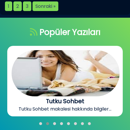
1
2
3
Sonraki »
Popüler Yazıları
Sohbet Odaları
Sohbet Odaları makalesi hakkında bilgiler...