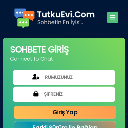
SOHBETE GİRİŞ
Connect to Chat
Giriş Yap
Farkli Sürüm ile Bağlan