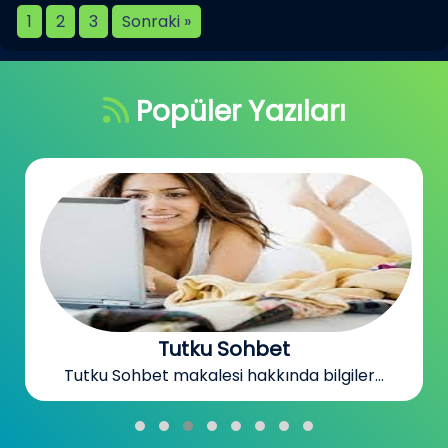
1
2
3
Sonraki »
Popüler Yazıları
Sohbet Odaları
Sohbet Odaları makalesi hakkında bilgiler...