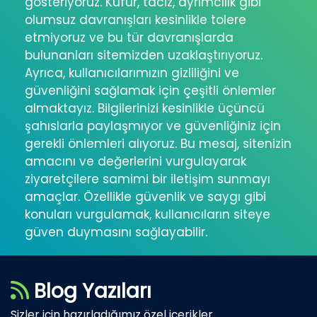
gösteriyoruz. Küfür, taciz, ayrımcılık gibi
olumsuz davranışları kesinlikle tolere
etmiyoruz ve bu tür davranışlarda
bulunanları sitemizden uzaklaştırıyoruz.
Ayrıca, kullanıcılarımızın gizliliğini ve
güvenliğini sağlamak için çeşitli önlemler
almaktayız. Bilgilerinizi kesinlikle üçüncü
şahıslarla paylaşmıyor ve güvenliğiniz için
gerekli önlemleri alıyoruz. Bu mesaj, sitenizin
amacını ve değerlerini vurgulayarak
ziyaretçilere samimi bir iletişim sunmayı
amaçlar. Özellikle güvenlik ve saygı gibi
konuları vurgulamak, kullanıcıların siteye
güven duymasını sağlayabilir.
Blog Yazıları
Sizler için hazırladığımız özel içerikler..