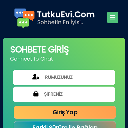
SOHBETE GİRİŞ
Connect to Chat
Giriş Yap
Farkli Sürüm ile Bağlan