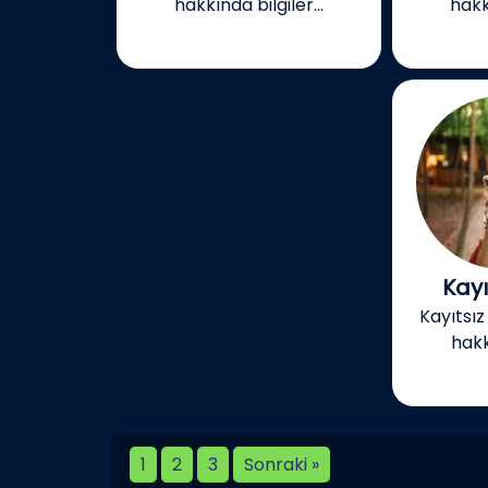
hakkında bilgiler...
hakkı
Kayı
Kayıtsı
hakkı
1
2
3
Sonraki »