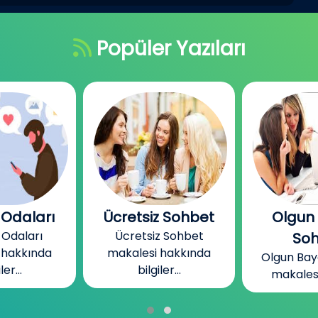
Popüler Yazıları
z Sohbet
Olgun Bayan
Ücrets
z Sohbet
Ücretsiz Ch
Sohbet
 hakkında
hakkında b
Olgun Bayan Sohbet
ler...
makalesi fkında...