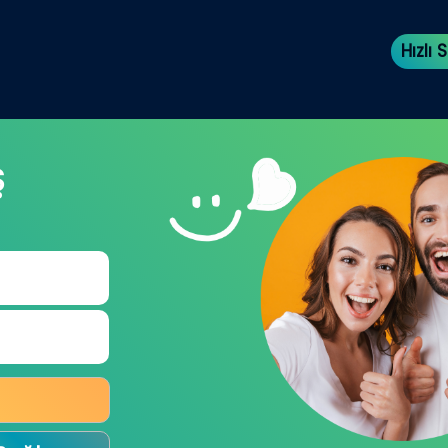
Hızlı
Ş