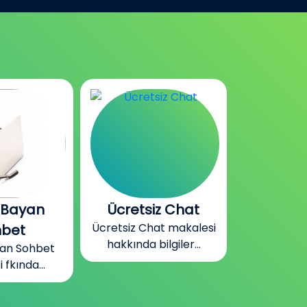
iz Chat
Olgun Sohbet
Kayıtsı
at makalesi
Olgun Sohbet makalesi
Kayıtsı
ilgiler...
hakkında bilgiler...
makalesi
bilgi