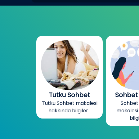
Sohbet
Sohbet Odaları
Ücretsi
et makalesi
Sohbet Odaları
Ücretsi
ilgiler...
makalesi hakkında
makalesi
bilgiler...
bilgi