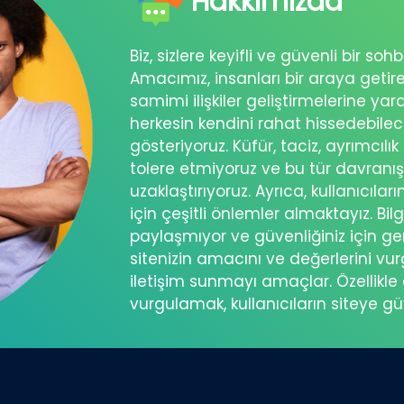
Hakkımızda
Biz, sizlere keyifli ve güvenli bir s
Amacımız, insanları bir araya getir
samimi ilişkiler geliştirmelerine ya
herkesin kendini rahat hissedebil
gösteriyoruz. Küfür, taciz, ayrımcılık
tolere etmiyoruz ve bu tür davranı
uzaklaştırıyoruz. Ayrıca, kullanıcılar
için çeşitli önlemler almaktayız. Bilg
paylaşmıyor ve güvenliğiniz için ger
sitenizin amacını ve değerlerini vu
iletişim sunmayı amaçlar. Özellikle 
vurgulamak, kullanıcıların siteye g