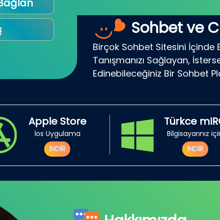
 Bağlan
Sohbet ve C
ş
Birçok Sohbet Sitesini İçinde 
Tanışmanızı Sağlayan, İsterse
Edinebileceğiniz Bir Sohbet P
Apple Store
Türkce mI
İos Uygulama
Bilgisayarınız iç
İNDİR
İNDİR