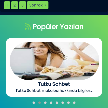
1
2
3
Sonraki »
Popüler Yazıları
Sohbet Odaları
Sohbet Odaları makalesi hakkında bilgiler...