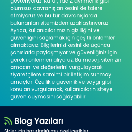
gösteriyoruz. Küfür, taciz, ayrımcılık gibi
olumsuz davranışları kesinlikle tolere
etmiyoruz ve bu tür davranışlarda
bulunanları sitemizden uzaklaştırıyoruz.
Ayrıca, kullanıcılarımızın gizliliğini ve
güvenliğini sağlamak için çeşitli önlemler
almaktayız. Bilgilerinizi kesinlikle üçüncü
şahıslarla paylaşmıyor ve güvenliğiniz için
gerekli önlemleri alıyoruz. Bu mesaj, sitenizin
amacını ve değerlerini vurgulayarak
ziyaretçilere samimi bir iletişim sunmayı
amaçlar. Özellikle güvenlik ve saygı gibi
konuları vurgulamak, kullanıcıların siteye
güven duymasını sağlayabilir.
Blog Yazıları
Sizler için hazırladığımız özel içerikler..