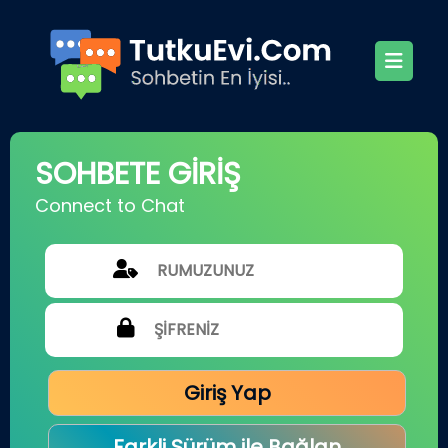
SOHBETE GİRİŞ
Connect to Chat
Giriş Yap
Farkli Sürüm ile Bağlan